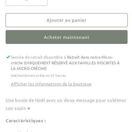
Réduire
Augmenter
la
la
quantité
quantité
de
de
Ajouter au panier
Boule
Boule
de
de
Acheter maintenant
Noël
Noël
-
-
Joyeux
Joyeux
Noël
Noël
Service de retrait disponible à
Retrait dans notre Micro-
crèche (UNIQUEMENT RÉSERVÉ AUX FAMILLES INSCRITES À
LA MICRO-CRÈCHE)
Habituellement prête en 24 heures
Afficher les informations de la boutique
Une boule de Noël avec un doux message pour sublimer
son sapin
♥
Caractéristiques :