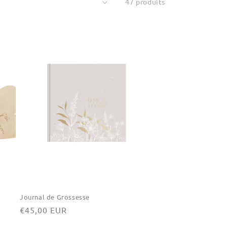
47 produits
Journal de Grossesse
Prix
€45,00 EUR
habituel