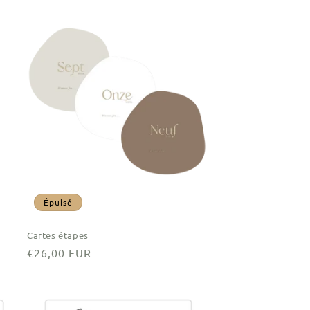
Épuisé
Cartes étapes
Prix
€26,00 EUR
habituel