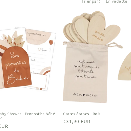
Trier par :
aby Shower - Pronostics bébé
Cartes étapes - Bois
"
Prix
€31,90 EUR
 EUR
habituel