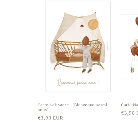
Carte Naissance - "Bienvenue parmi
Carte Na
nous"
Prix
€3,90
Prix
€3,90 EUR
habitu
habituel