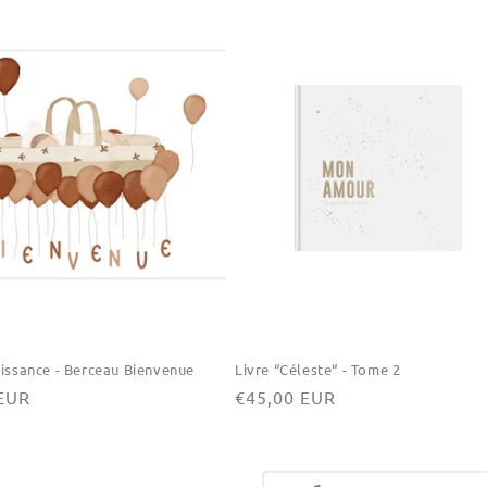
issance - Berceau Bienvenue
Livre “Céleste“ - Tome 2
 EUR
Prix
€45,00 EUR
el
habituel