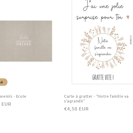
sé
uvenirs - Ecole
Carte à gratter - "Notre famille va
s'agrandir"
0 EUR
Prix
€4,50 EUR
el
habituel