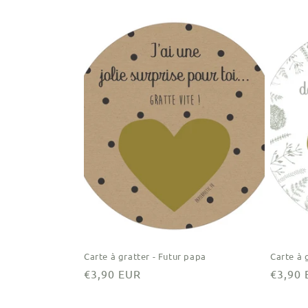
habituel
habitu
Carte à gratter - Futur papa
Carte à 
Prix
€3,90 EUR
Prix
€3,90
habituel
habitu