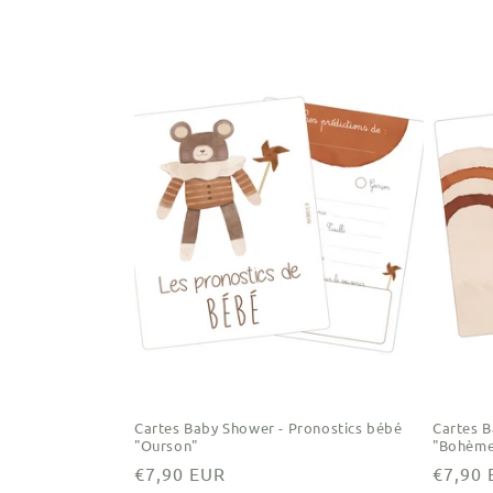
l
e
c
t
i
o
n
Cartes Baby Shower - Pronostics bébé
Cartes B
:
"Ourson"
"Bohème
Prix
€7,90 EUR
Prix
€7,90