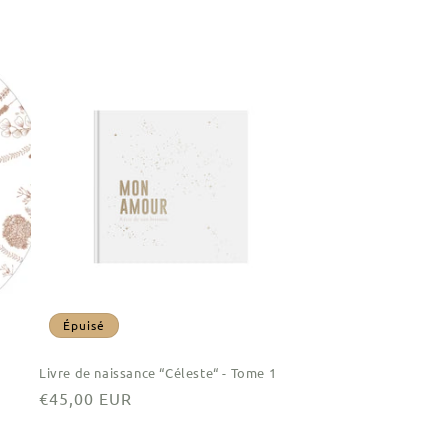
Épuisé
Livre de naissance “Céleste“ - Tome 1
Prix
€45,00 EUR
habituel