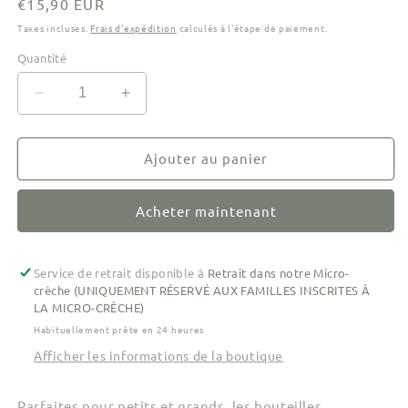
Prix
€15,90 EUR
habituel
Taxes incluses.
Frais d'expédition
calculés à l'étape de paiement.
Quantité
Réduire
Augmenter
la
la
quantité
quantité
de
de
Ajouter au panier
Bouteille
Bouteille
sensorielle
sensorielle
Acheter maintenant
-
-
Légumes
Légumes
Service de retrait disponible à
Retrait dans notre Micro-
crèche (UNIQUEMENT RÉSERVÉ AUX FAMILLES INSCRITES À
LA MICRO-CRÈCHE)
Habituellement prête en 24 heures
Afficher les informations de la boutique
Parfaites pour petits et grands, les bouteilles