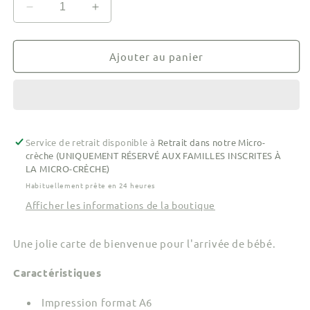
Réduire
Augmenter
la
la
quantité
quantité
de
de
Ajouter au panier
Carte
Carte
Naissance
Naissance
-
-
&quot;Bienvenue
&quot;Bienvenue
parmi
parmi
Service de retrait disponible à
nous&quot;
nous&quot;
Retrait dans notre Micro-
crèche (UNIQUEMENT RÉSERVÉ AUX FAMILLES INSCRITES À
LA MICRO-CRÈCHE)
Habituellement prête en 24 heures
Afficher les informations de la boutique
Une jolie carte de bienvenue pour l'arrivée de bébé.
Caractéristiques
Impression format A6