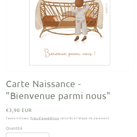
Ouvrir
le
Carte Naissance -
média
1
dans
"Bienvenue parmi nous"
une
fenêtre
modale
Prix
€3,90 EUR
habituel
Taxes incluses.
Frais d'expédition
calculés à l'étape de paiement.
Quantité