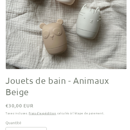
Ouvrir
le
Jouets de bain - Animaux
média
1
dans
Beige
une
fenêtre
modale
Prix
€30,00 EUR
habituel
Taxes incluses.
Frais d'expédition
calculés à l'étape de paiement.
Quantité