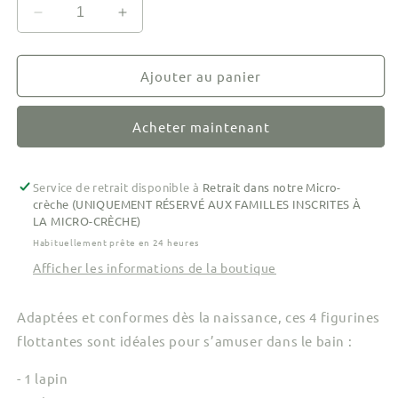
Réduire
Augmenter
la
la
quantité
quantité
de
de
Ajouter au panier
Jouets
Jouets
de
de
Acheter maintenant
bain
bain
-
-
Animaux
Animaux
Beige
Beige
Service de retrait disponible à
Retrait dans notre Micro-
crèche (UNIQUEMENT RÉSERVÉ AUX FAMILLES INSCRITES À
LA MICRO-CRÈCHE)
Habituellement prête en 24 heures
Afficher les informations de la boutique
Adaptées et conformes dès la naissance, ces 4 figurines
flottantes sont idéales pour s’amuser dans le bain :
- 1 lapin