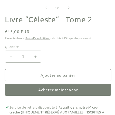
modale
m
de
1
/
3
Livre “Céleste“ - Tome 2
Prix
€45,00 EUR
habituel
Taxes incluses.
Frais d'expédition
calculés à l'étape de paiement.
Quantité
Réduire
Augmenter
la
la
quantité
quantité
de
de
Ajouter au panier
Livre
Livre
“Céleste“
“Céleste“
Acheter maintenant
-
-
Tome
Tome
2
2
Service de retrait disponible à
Retrait dans notre Micro-
crèche (UNIQUEMENT RÉSERVÉ AUX FAMILLES INSCRITES À