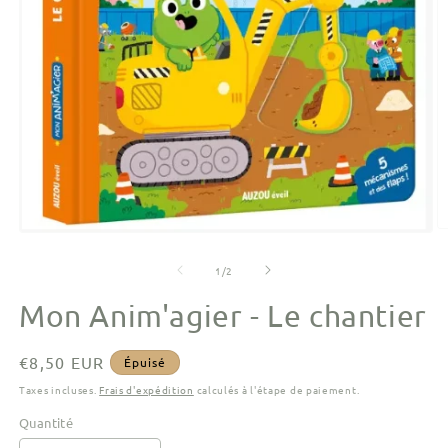
O
Ouvrir
le
le
m
média
de
1
/
2
2
1
d
dans
Mon Anim'agier - Le chantier
u
une
f
fenêtre
m
modale
Prix
€8,50 EUR
Épuisé
habituel
Taxes incluses.
Frais d'expédition
calculés à l'étape de paiement.
Quantité