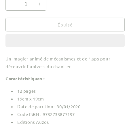
Réduire
Augmenter
la
la
quantité
quantité
de
de
Épuisé
Mon
Mon
Anim&#39;agier
Anim&#39;agier
-
-
Le
Le
chantier
chantier
Un imagier animé de mécanismes et de flaps pour
découvrir l’univers du chantier.
Caractéristiques :
12 pages
19cm x 19cm
Date de parution : 30/01/2020
Code ISBN : 9782733877197
Editions Auzou