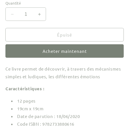
Quantité
Réduire
Augmenter
la
la
quantité
quantité
de
de
Épuisé
Mon
Mon
Anim&#39;agier
Anim&#39;agier
Acheter maintenant
-
-
Les
Les
émotions
émotions
Ce livre permet de découvrir, à travers des mécanismes
simples et ludiques, les différentes émotions
Caractéristiques :
12 pages
19cm x 19cm
Date de parution : 18/06/2020
Code ISBN :
9782733880616